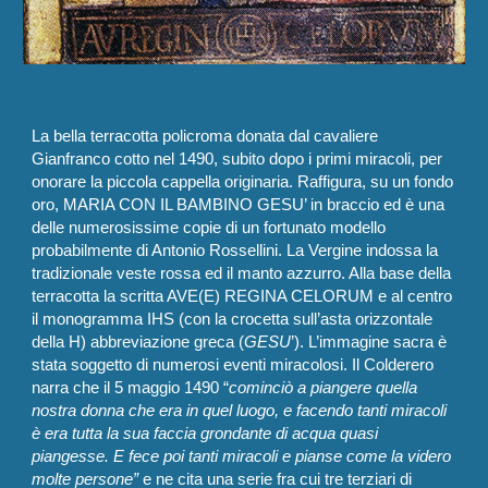
La bella terracotta policroma donata dal cavaliere
Gianfranco cotto nel 1490, subito dopo i primi miracoli, per
onorare la piccola cappella originaria. Raffigura, su un fondo
oro, MARIA CON IL BAMBINO GESU’ in braccio ed è una
delle numerosissime copie di un fortunato modello
probabilmente di Antonio Rossellini. La Vergine indossa la
tradizionale veste rossa ed il manto azzurro. Alla base della
terracotta la scritta AVE(E) REGINA CELORUM e al centro
il monogramma IHS (con la crocetta sull’asta orizzontale
della H) abbreviazione greca (
GESU
’). L’immagine sacra è
stata soggetto di numerosi eventi miracolosi. Il Colderero
narra che il 5 maggio 1490 “
cominciò a piangere quella
nostra donna che era in quel luogo, e facendo tanti miracoli
è era tutta la sua faccia grondante di acqua quasi
piangesse. E fece poi tanti miracoli e pianse come la videro
molte persone”
e ne cita una serie fra cui tre terziari di