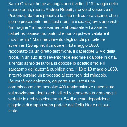
Santa Chiara che ne asciugavano il volto. Il 19 maggio dello
stesso anno, mons. Andrea Robatti, scrive al vescovo di
Piacenza, da cui dipendeva la città e di cui era vicario, che il
giorno precedente molti testimoni (
e li elenca
) avevano visto
l’immagine “ miracolosamente abbassate ed alzare le
palpebre, pianissimo tanto che non si poteva valutare il
movimento “ Ma il movimento degli occhi più celebre
avvenne il 26 aprile, il cinque e il 18 maggio 1869,
raccontato da un diretto testimone, il sacerdote Silvio della
Noce, in un suo libro l’evento fece enorme scalpore in città,
all’entusiasmo della folla si oppose lo scetticismo e il
sarcasmo dell’autorità pubblica che, il 18 e 19 maggio 1869,
in tentò persino un processo ai testimoni del miracolo.
L’autorità ecclesiastica, da parte sua, istituì una
commissione che raccolse 400 testimonianze autenticate
sul movimento degli occhi, di cui si conserva ancora oggi il
verbale in archivio diocesano. 54 di queste deposizione
singole e di gruppo sono portate dal Della Noce nel suo
testo.